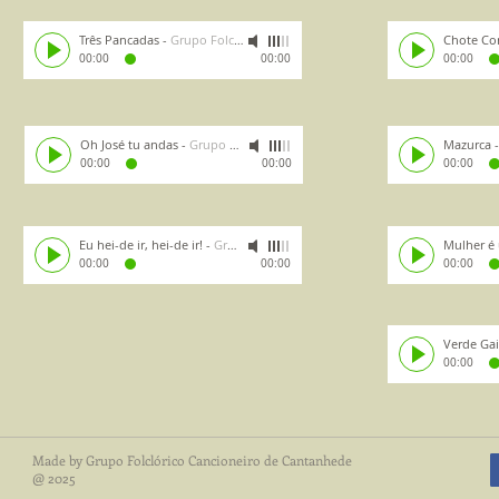
Três Pancadas
-
Grupo Folclórico Cancioneiro de Cantanhede
Chote Co
00:00
00:00
00:00
Oh José tu andas
-
Grupo Folclórico Cancioneiro de Cantanhede
Mazurca
00:00
00:00
00:00
Eu hei-de ir, hei-de ir!
-
Grupo Folclórico Cancioneiro de Cantanhede
Mulher é
00:00
00:00
00:00
Verde Ga
00:00
Made by Grupo Folclórico Cancioneiro de Cantanhede
@ 2025