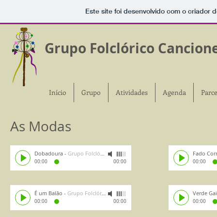
Este site foi desenvolvido com o criador d
Grupo Folclórico Cancion
Início
Grupo
Atividades
Agenda
Parce
As Modas
Dobadoura
-
Grupo Folclórico Cancioneiro de Cantanhede
Fado Cor
00:00
00:00
00:00
É um Balão
-
Grupo Folclórico Cancioneiro de Cantanhede
Verde Gai
00:00
00:00
00:00